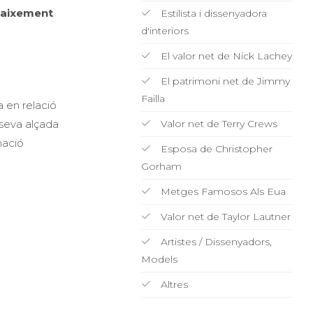
naixement
Estilista i dissenyadora
d'interiors
El valor net de Nick Lachey
El patrimoni net de Jimmy
Failla
 en relació
 seva alçada
Valor net de Terry Crews
mació
Esposa de Christopher
Gorham
Metges Famosos Als Eua
Valor net de Taylor Lautner
Artistes / Dissenyadors,
Models
Altres