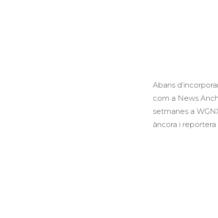
Abans d’incorpora
com a News Anchor
setmanes a WGNX,
àncora i reporter