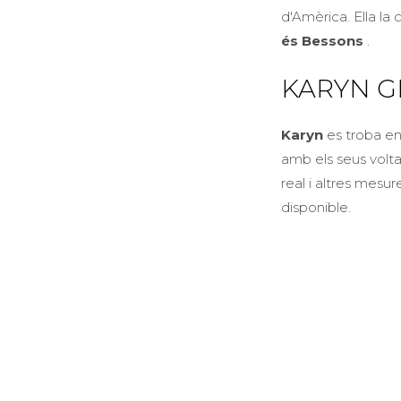
d'Amèrica. Ella la
és Bessons
.
KARYN G
Karyn
es troba e
amb els seus volta
real i altres mesu
disponible.