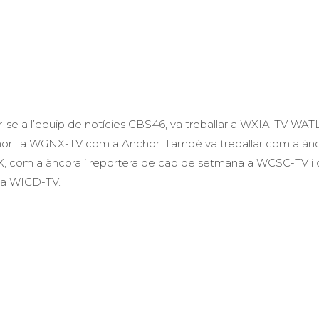
r-se a l’equip de notícies CBS46, va treballar a WXIA-TV WA
 i a WGNX-TV com a Anchor. També va treballar com a àncor
 com a àncora i reportera de cap de setmana a WCSC-TV i
a a WICD-TV.