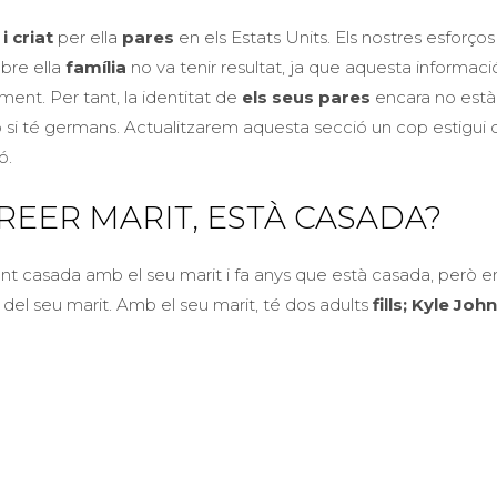
i criat
per ella
pares
en els Estats Units. Els nostres esforços
bre ella
família
no va tenir resultat, ja que aquesta informaci
ment. Per tant, la identitat de
els seus pares
encara no està 
si té germans. Actualitzarem aquesta secció un cop estigui 
ó.
REER MARIT, ESTÀ CASADA?
nt casada amb el seu marit i fa anys que està casada, però e
t del seu marit. Amb el seu marit, té dos adults
fills; Kyle Joh