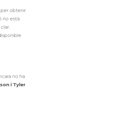
 per obtenir
ó no està
clar.
disponible
ncara no ha
nson i Tyler