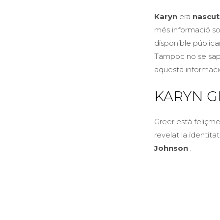
Karyn
era
nascut 
més informació so
disponible pública
Tampoc no se sap 
aquesta informaci
KARYN G
Greer està feliçme
revelat la identita
Johnson
.