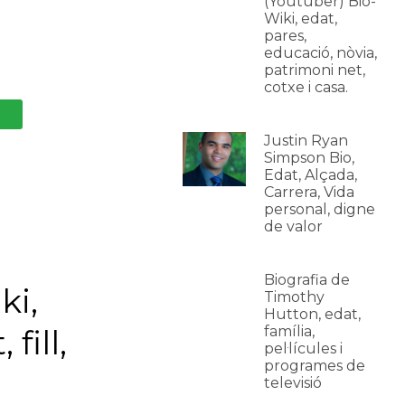
(Youtuber) Bio-
Wiki, edat,
pares,
educació, nòvia,
patrimoni net,
cotxe i casa.
Justin Ryan
Simpson Bio,
Edat, Alçada,
Carrera, Vida
personal, digne
de valor
Biografia de
ki,
Timothy
Hutton, edat,
fill,
família,
pel·lícules i
programes de
televisió