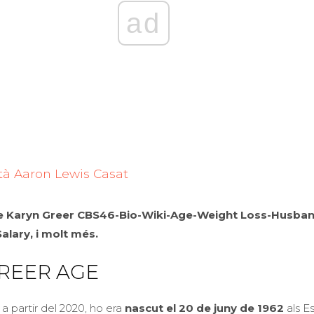
ad
à Aaron Lewis Casat
e Karyn Greer CBS46-Bio-Wiki-Age-Weight Loss-Husban
lary, i molt més.
REER AGE
a partir del 2020, ho era
nascut el 20 de juny de 1962
als Es