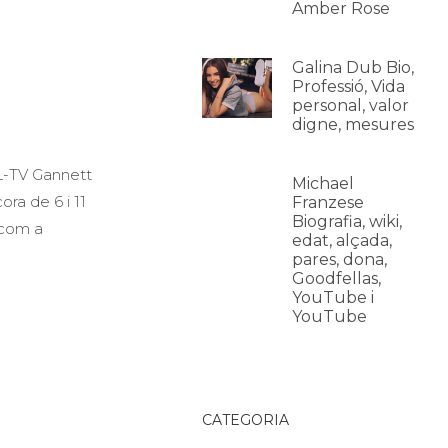
Amber Rose
Galina Dub Bio,
Professió, Vida
personal, valor
digne, mesures
TL-TV Gannett
Michael
a de 6 i 11
Franzese
Biografia, wiki,
 com a
edat, alçada,
pares, dona,
Goodfellas,
YouTube i
YouTube
CATEGORIA