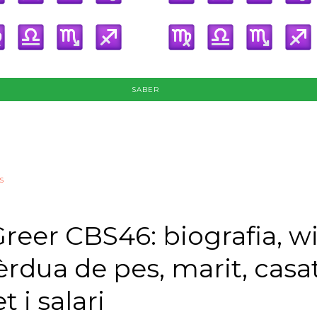
SABER
s
reer CBS46: biografia, wi
rdua de pes, marit, casat, 
t i salari