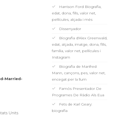
Harrison Ford Biografia,
edat, dona, fills, valor net,
pel·lícules, alçada i més
Dissenyador
Biografia d'Alex Greenwald,
edat, alçada, imatge, dona, fills,
família, valor net, pel·lícules i
Instagram
Biografia de Manfred
Mann, cançons, pes, valor net,
d-Married-
encegat per la llum
Famós Presentador De
Programes De Ràdio Als Eua
Fets de Karl Geary:
biografia
tats Units