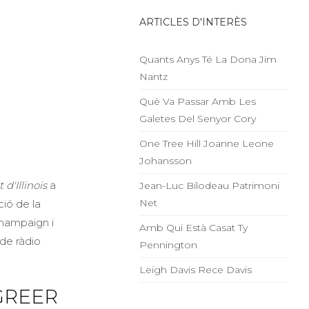
ARTICLES D'INTERÈS
Quants Anys Té La Dona Jim
Nantz
Què Va Passar Amb Les
Galetes Del Senyor Cory
One Tree Hill Joanne Leone
Johansson
 d'Illinois
a
Jean-Luc Bilodeau Patrimoni
Net
ció de la
Champaign i
Amb Qui Està Casat Ty
 de ràdio
Pennington
Leigh Davis Rece Davis
GREER