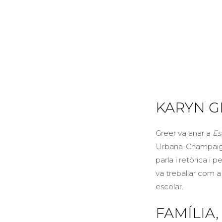
KARYN G
Greer va anar a
Es
Urbana-Champaign, 
parla i retòrica i
va treballar com a
escolar.
FAMÍLIA