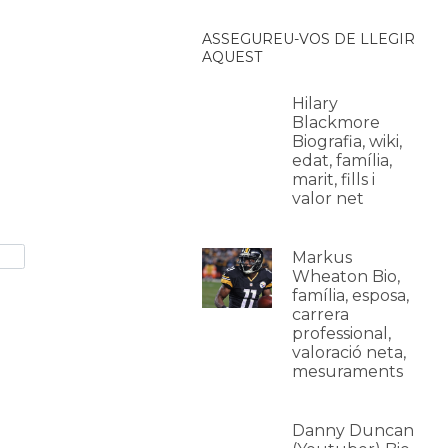
ASSEGUREU-VOS DE LLEGIR
AQUEST
Hilary
Blackmore
Biografia, wiki,
edat, família,
marit, fills i
valor net
Markus
Wheaton Bio,
família, esposa,
carrera
professional,
valoració neta,
mesuraments
Danny Duncan