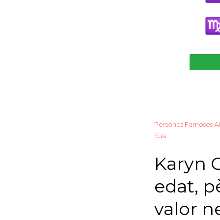
Persones Famoses Al
Eua
Karyn G
edat, pè
valor ne