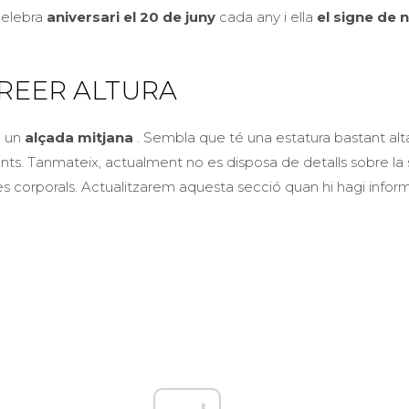
 celebra
aniversari el 20 de juny
cada any i ella
el signe de 
REER ALTURA
n un
alçada mitjana
. Sembla que té una estatura bastant alta
nts. Tanmateix, actualment no es disposa de detalls sobre la
res corporals. Actualitzarem aquesta secció quan hi hagi infor