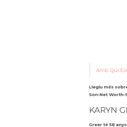
Amb Qui Est
Llegiu més sobr
Son-Net Worth-Sa
KARYN G
Greer té 58 anys