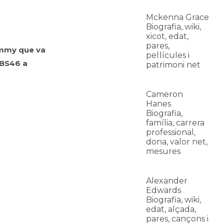
Mckenna Grace
Biografia, wiki,
xicot, edat,
pares,
Emmy que va
pel·lícules i
CBS46 a
patrimoni net
Cameron
Hanes
Biografia,
família, carrera
professional,
dona, valor net,
mesures
Alexander
Edwards
Biografia, wiki,
edat, alçada,
pares, cançons i