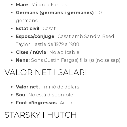
Mare
: Mildred Fargas
Germans (germans i germanes)
: 10
germans
Estat civil
: Casat
Esposa/cònjuge
: Casat amb Sandra Reed i
Taylor Hastie de 1979 a 1988
Cites / núvia
: No aplicable
Nens
: Sons (Justin Fargas) filla (s) (no se sap)
VALOR NET I SALARI
Valor net
: 1 milió de dòlars
Sou
: No està disponible
Font d’ingressos
: Actor
STARSKY I HUTCH