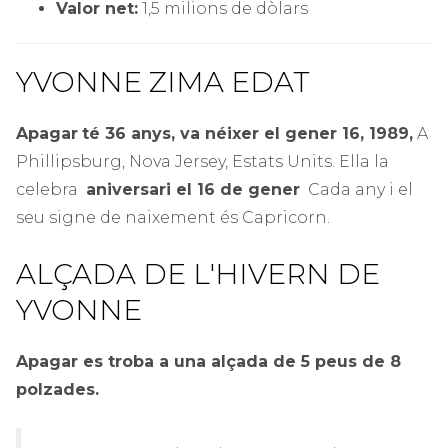
Valor net:
1,5 milions de dòlars
YVONNE ZIMA EDAT
Apagar
té 36 anys, va néixer el gener
16,
1989,
A
Phillipsburg, Nova Jersey, Estats Units.
Ella la
celebra
aniversari el 16 de gener
Cada any i el
seu signe de naixement és Capricorn.
ALÇADA DE L'HIVERN DE
YVONNE
Apagar
es troba a una alçada de 5 peus de 8
polzades.