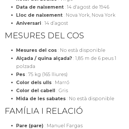
Data de naixement
: 14 d'agost de 1946
Lloc de naixement
: Nova York, Nova York
Aniversari
: 14 d’agost
MESURES DEL COS
Mesures del cos
: No està disponible
Alçada / quina alçada?
: 1,85 m de 6 peus 1
polzada
Pes
: 75 kg (165 lliures)
Color dels ulls
: Marró
Color del cabell
: Gris
Mida de les sabates
: No està disponible
FAMÍLIA I RELACIÓ
Pare (pare)
: Manuel Fargas