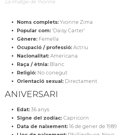
La imatge de Yvonne
Noms complets:
Yvonne Zima
Popular com:
'Daisy Carter'
Gènere:
Femella
Ocupació / professió:
Actriu
Nacionalitat:
Americana
Raça / ètnia:
Blanc
Religió:
No conegut
Orientació sexual:
Directament
ANIVERSARI
Edat:
36 anys
Signe del zodíac:
Capricorn
Data de naixement:
16 de gener de 1989
Lloc de naixement:
Phillipsburg, Nova