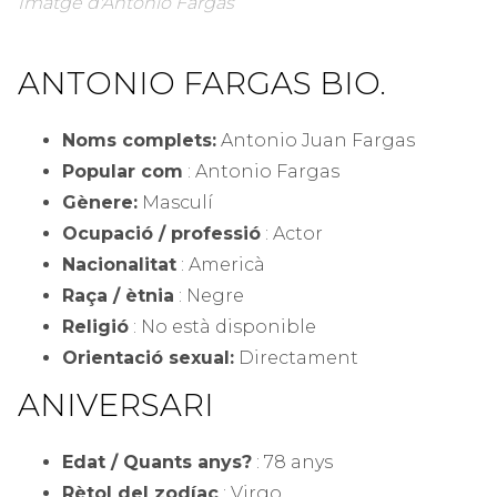
Imatge d'Antonio Fargas
ANTONIO FARGAS BIO.
Noms complets:
Antonio Juan Fargas
Popular com
: Antonio Fargas
Gènere:
Masculí
Ocupació / professió
: Actor
Nacionalitat
: Americà
Raça / ètnia
: Negre
Religió
: No està disponible
Orientació sexual:
Directament
ANIVERSARI
Edat / Quants anys?
: 78 anys
Rètol del zodíac
: Virgo