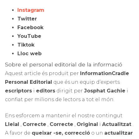
Instagram
Twitter
Facebook
YouTube
Tiktok
Lloc web
Sobre el personal editorial de la informació
Aquest article és produït per
InformationCradle
Personal Editorial
que és un equip d’experts
escriptors
i
editors
dirigit per
Josphat Gachie
i
confiat per milions de lectors a tot el món.
Ens esforcem a mantenir el nostre contingut
Lleial
,
Correcte
,
Correcte
,
Original
i
Actualitzat
.
A favor de
queixar -se, correcció
o un
actualitzar