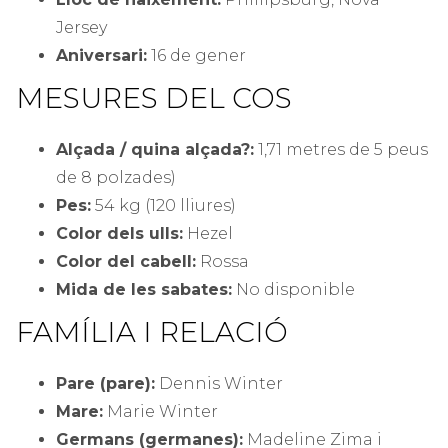
Jersey
Aniversari:
16 de gener
MESURES DEL COS
Alçada / quina alçada?:
1,71 metres de 5 peus
de 8 polzades)
Pes:
54 kg (120 lliures)
Color dels ulls:
Hezel
Color del cabell:
Rossa
Mida de les sabates:
No disponible
FAMÍLIA I RELACIÓ
Pare (pare):
Dennis Winter
Mare:
Marie Winter
Germans (germanes):
Madeline Zima i