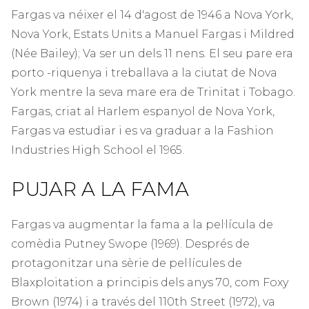
Fargas va néixer el 14 d'agost de 1946 a Nova York,
Nova York, Estats Units a Manuel Fargas i Mildred
(Née Bailey); Va ser un dels 11 nens. El seu pare era
porto -riquenya i treballava a la ciutat de Nova
York mentre la seva mare era de Trinitat i Tobago.
Fargas, criat al Harlem espanyol de Nova York,
Fargas va estudiar i es va graduar a la Fashion
Industries High School el 1965.
PUJAR A LA FAMA
Fargas va augmentar la fama a la pel·lícula de
comèdia Putney Swope (1969). Després de
protagonitzar una sèrie de pel·lícules de
Blaxploitation a principis dels anys 70, com Foxy
Brown (1974) i a través del 110th Street (1972), va