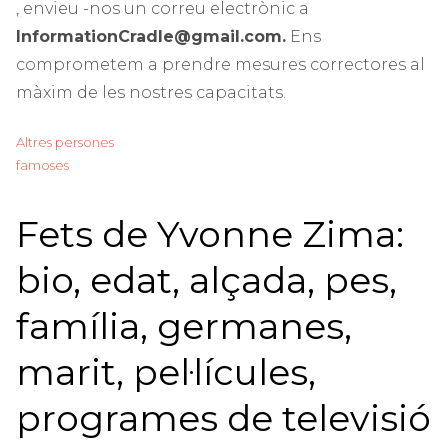
, envieu -nos un correu electrònic a
InformationCradle@gmail.com.
Ens
comprometem a prendre mesures correctores al
màxim de les nostres capacitats.
Altres persones
famoses
Fets de Yvonne Zima:
bio, edat, alçada, pes,
família, germanes,
marit, pel·lícules,
programes de televisió